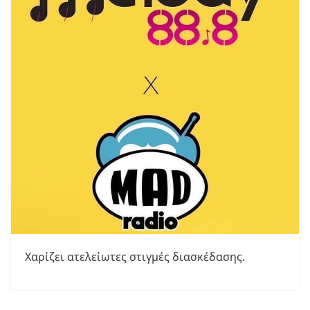
Χαρίζει ατελείωτες στιγμές διασκέδασης.