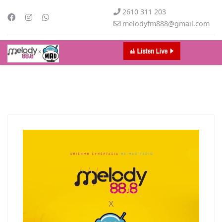
2610 311 203
melodyfm888@gmail.com